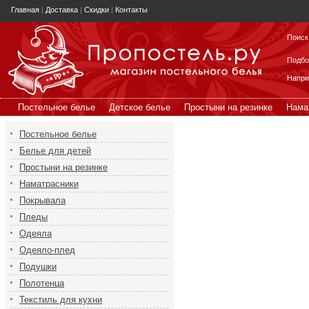
Главная
|
Доставка
|
Скидки
|
Контакты
Поиск
Подбо
Напр
Постельное белье
Детское белье
Простыни на резинке
Нама
Постельное белье
Белье для детей
Простыни на резинке
Наматрасники
Покрывала
Пледы
Одеяла
Одеяло-плед
Подушки
Полотенца
Текстиль для кухни