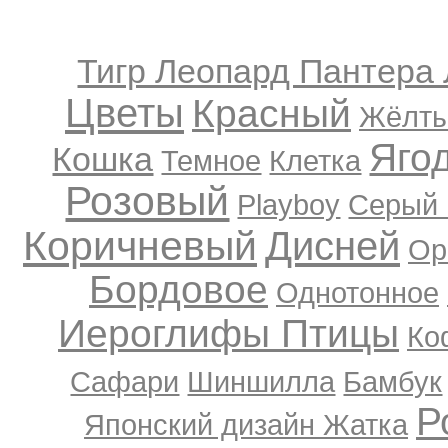
Тигр Леопард Пантера
Цветы
Красный
Жёлт
Яго
Кошка
Темное
Клетка
Розовый
Playboy
Серый 
Коричневый
Дисней
Ор
Бордовое
Однотонное
Иероглифы
Птицы
Ко
Сафари
Шиншилла
Бамбук
Р
Японский дизайн
Жатка