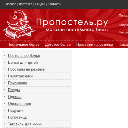
Главная
|
Доставка
|
Скидки
|
Контакты
Поиск
Подбо
Напр
Постельное белье
Детское белье
Простыни на резинке
Нама
Постельное белье
Белье для детей
Простыни на резинке
Наматрасники
Покрывала
Пледы
Одеяла
Одеяло-плед
Подушки
Полотенца
Текстиль для кухни