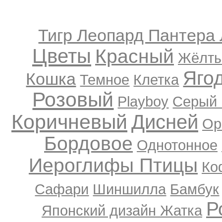
Тигр Леопард Пантера
Цветы
Красный
Жёлт
Яго
Кошка
Темное
Клетка
Розовый
Playboy
Серый 
Коричневый
Дисней
Ор
Бордовое
Однотонное
Иероглифы
Птицы
Ко
Сафари
Шиншилла
Бамбук
Р
Японский дизайн
Жатка